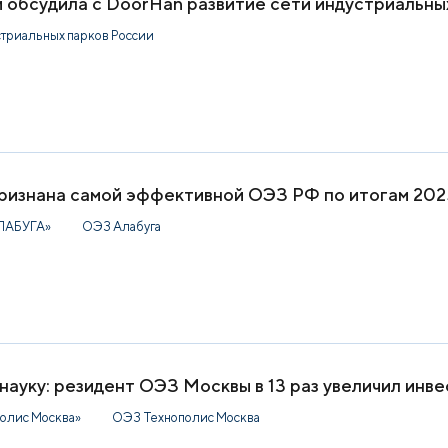
обсудила с DoorHan развитие сети индустриальны
стриальных парков России
ризнана самой эффективной ОЭЗ РФ по итогам 202
ЛАБУГА»
ОЭЗ Алабуга
науку: резидент ОЭЗ Москвы в 13 раз увеличил инв
олис Москва»
ОЭЗ Технополис Москва