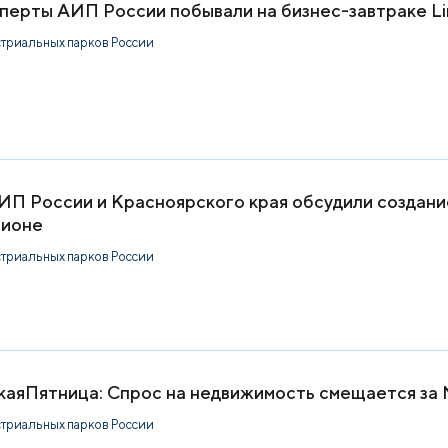
перты АИП России побывали на бизнес-завтраке Li
стриальных парков России
ИП России и Красноярского края обсудили создани
гионе
стриальных парков России
каяПятница: Спрос на недвижимость смещается за
стриальных парков России