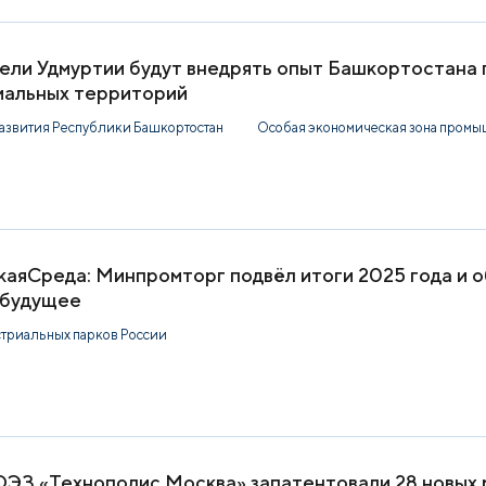
ели Удмуртии будут внедрять опыт Башкортостана 
альных территорий
азвития Республики Башкортостан
Особая экономическая зона промы
аяСреда: Минпромторг подвёл итоги 2025 года и о
 будущее
стриальных парков России
ЭЗ «Технополис Москва» запатентовали 28 новых р