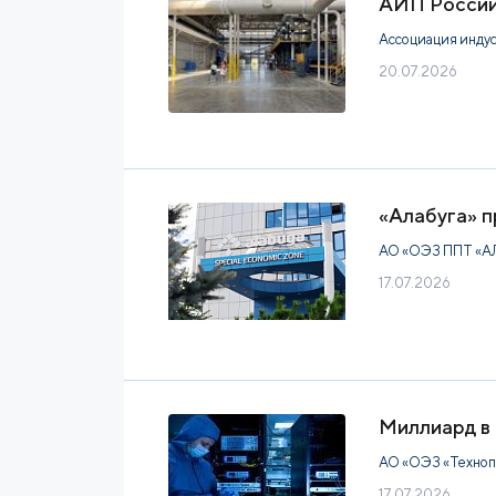
АИП России 
Ассоциация инду
20.07.2026
«Алабуга» п
АО «ОЭЗ ППТ «А
17.07.2026
Миллиард в 
АО «ОЭЗ «Техноп
17.07.2026