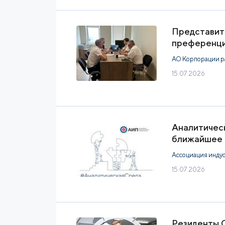
Представит
преференци
АО Корпорации р
15.07.2026
Аналитическ
ближайшее
Ассоциация инду
15.07.2026
Резиденты О