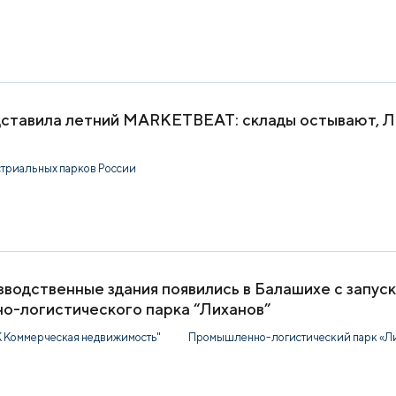
тавила летний MARKETBEAT: склады остывают, Ла
стриальных парков России
водственные здания появились в Балашихе с запус
о-логистического парка “Лиханов”
Коммерческая недвижимость"
Промышленно-логистический парк «Ли