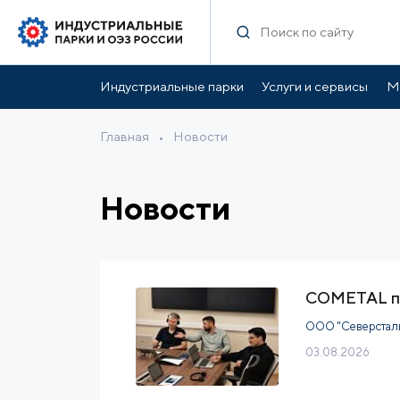
Индустриальные парки
Услуги и сервисы
М
Главная
•
Новости
Новости
COMETAL пр
ООО "Северстал
03.08.2026