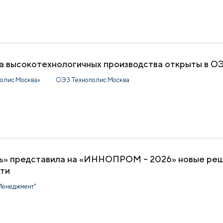
ва высокотехнологичных производства открыты в О
олис Москва»
ОЭЗ Технополис Москва
ь» представила на «ИННОПРОМ – 2026» новые реш
ти
Менеджмент"