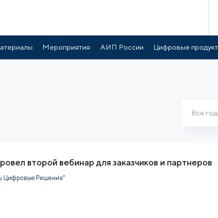
атериалы
Мероприятия
АИП России
Цифровые продук
Все год
овел второй вебинар для заказчиков и партнеров
ь Цифровые Решения"