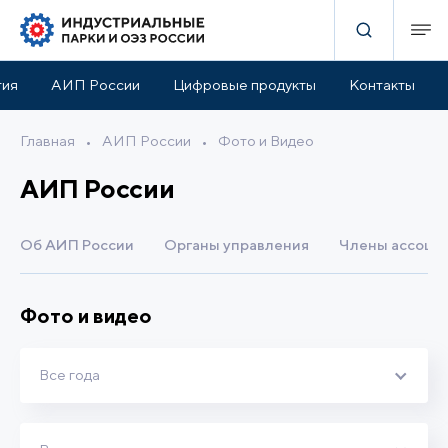
тия
АИП России
Цифровые продукты
Контакты
Главная
•
АИП России
•
Фото и Видео
АИП России
Об АИП России
Органы управления
Члены ассоци
Фото и видео
Все года