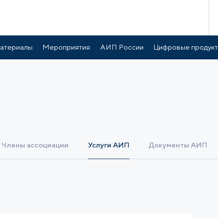
атериалы
Мероприятия
АИП России
Цифровые продук
Члены ассоциации
Услуги АИП
Документы АИП