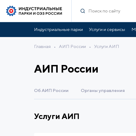
Индустриальные парки
Услуги и сервисы
М
Главная
•
АИП России
•
Услуги АИП
АИП России
Об АИП России
Органы управления
Услуги АИП