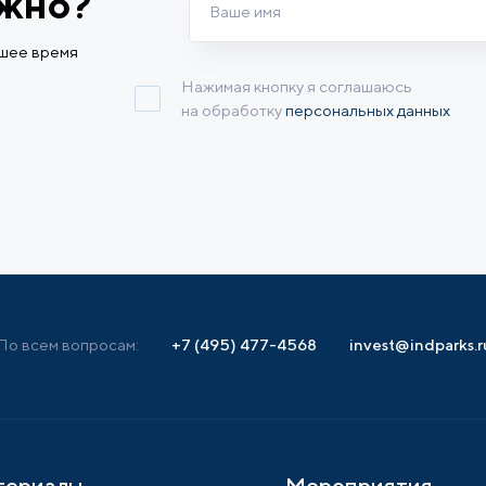
ужно?
йшее время
Нажимая кнопку я соглашаюсь
на обработку
персональных данных
По всем вопросам:
+7 (495) 477-4568
invest@indparks.r
териалы
Мероприятия