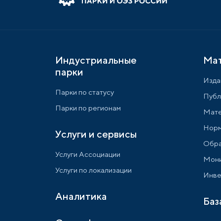
Индустриальные
Ма
парки
Изда
Парки по статусу
Публ
Парки по регионам
Мате
Норм
Услуги и сервисы
Обра
Услуги Ассоциации
Мони
Услуги по локализации
Инве
Аналитика
Баз