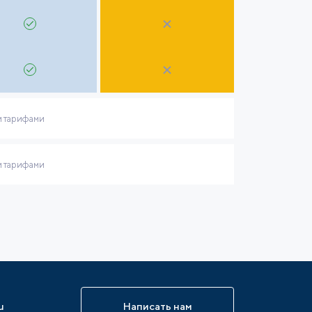
и тарифами
и тарифами
u
Написать нам