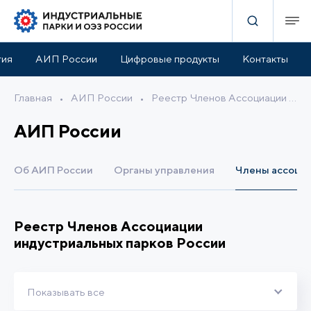
тия
АИП России
Цифровые продукты
Контакты
Главная
•
АИП России
•
Реестр Членов Ассоциации индустриальных парков России
АИП России
Об АИП России
Органы управления
Члены ассоци
Реестр Членов Ассоциации
индустриальных парков России
Показывать все