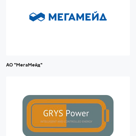
АО "МегаМейд"