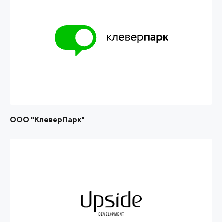
ООО "КлеверПарк"