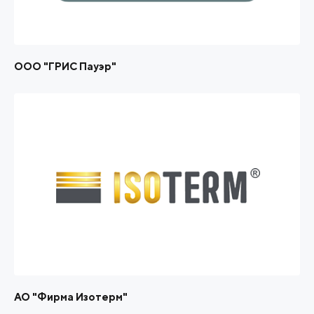
ООО "ГРИС Пауэр"
АО "Фирма Изотерм"