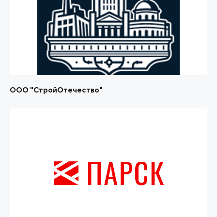
ООО "СтройОтечество"