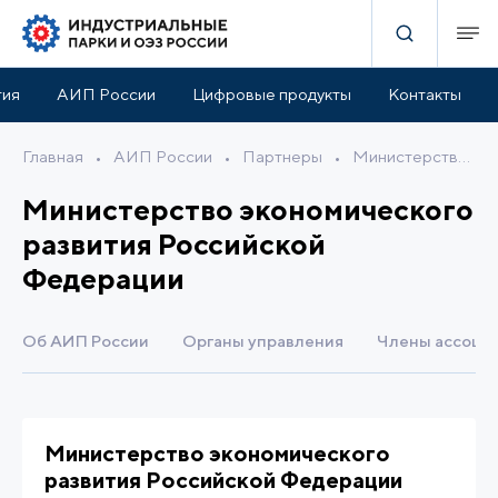
тия
АИП России
Цифровые продукты
Контакты
Главная
•
АИП России
•
Партнеры
•
Министерство экономического развития Российской Федерации
Министерство экономического
развития Российской
Федерации
Об АИП России
Органы управления
Члены ассоци
Министерство экономического
развития Российской Федерации