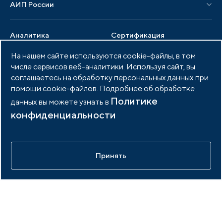
АИП России
Новости отрасли
Образцы документов
Органы управления
Мониторинг
Аналитика
Сертификация
Члены ассоциации
Инвестиционный мониторинг
На нашем сайте используются cookie-файлы, в том
Возможности портала
База знаний АИП
Услуги ассоциации
числе сервисов веб-аналитики. Используя сайт, вы
Вакансии отрасли
Публикации
соглашаетесь на обработку персональных данных при
Документы АИП
помощи cookie-файлов. Подробнее об обработке
Медиатека
Тендеры
Партнеры ассоциации
Политике
данных вы можете узнать в
конфиденциальности
Членство в АИП
Войти в личный кабинет
Фото и видео
Контакты
Принять
© 2026 Портал индустриальных парков России
Политика обработки персональных данных
Разработано в
idem.agency