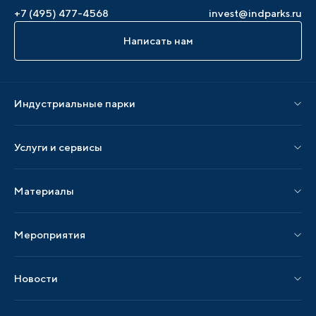
+7 (495) 477-4568
invest@indparks.ru
Написать нам
Индустриальные парки
Парки по статусу
Услуги и сервисы
Парки по регионам
Услуги Ассоциации
Материалы
Услуги по локализации
Издания АИП
Мероприятия
Публикации СМИ и статьи
Мероприятия АИП
Материалы мероприятий
Новости
Мероприятия отрасли
Новости АИП
Нормативные правовые акты