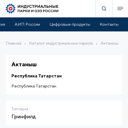
актеристики
Инфраструктура парка
Расположение
тия
АИП России
Цифровые продукты
Контакты
Главная
•
Каталог индустриальных парков
•
Актаныш
Актаныш
Республика Татарстан
Республика Татарстан
Тип парка
Гринфилд