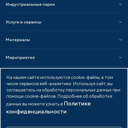
Индустриальные парки
Парки по статусу
Услуги и сервисы
Парки по регионам
Услуги Ассоциации
Материалы
Услуги по локализации
Издания АИП
Мероприятия
Публикации СМИ и статьи
Мероприятия АИП
Материалы мероприятий
Новости
Мероприятия отрасли
На нашем сайте используются cookie-файлы, в том
Новости АИП
Нормативные правовые акты
числе сервисов веб-аналитики. Используя сайт, вы
соглашаетесь на обработку персональных данных при
АИП России
Новости отрасли
Образцы документов
помощи cookie-файлов. Подробнее об обработке
Органы управления
Политике
данных вы можете узнать в
Мониторинг
Аналитика
конфиденциальности
Сертификация
Члены ассоциации
Инвестиционный мониторинг
Возможности портала
База знаний АИП
Услуги ассоциации