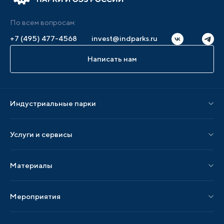
По всем вопросам:
+7 (495) 477-4568
invest@indparks.ru
Написать нам
Индустриальные парки
Парки по статусу
Услуги и сервисы
Парки по регионам
Услуги Ассоциации
Материалы
Услуги по локализации
Издания АИП
Мероприятия
Публикации СМИ и статьи
Мероприятия АИП
Материалы мероприятий