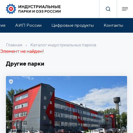
тия
АИП России
Цифровые продукты
Контакты
Главная
•
Каталог индустриальных парков
Элемент не найден!
Другие парки