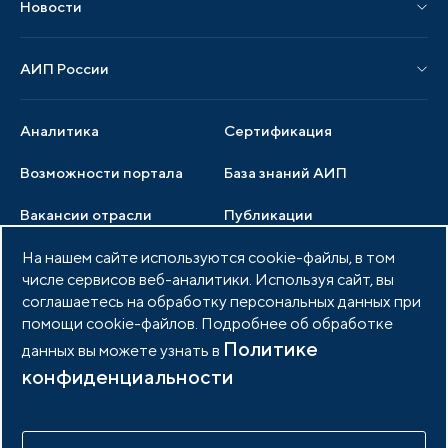
Новости
Мероприятия отрасли
Новости АИП
Нормативные правовые акты
АИП России
Новости отрасли
Образцы документов
Органы управления
Мониторинг
Аналитика
Сертификация
Члены ассоциации
Инвестиционный мониторинг
Возможности портала
База знаний АИП
Услуги ассоциации
Вакансии отрасли
Публикации
Документы АИП
Медиатека
На нашем сайте используются cookie-файлы, в том
Тендеры
Партнеры ассоциации
числе сервисов веб-аналитики. Используя сайт, вы
Членство в АИП
Войти в личный кабинет
Фото и видео
соглашаетесь на обработку персональных данных при
помощи cookie-файлов. Подробнее об обработке
Контакты
Политике
данных вы можете узнать в
конфиденциальности
© 2026 Портал индустриальных парков России
Политика обработки персональных данных