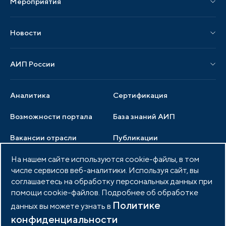
Мероприятия
Публикации СМИ и статьи
Мероприятия АИП
Материалы мероприятий
Новости
Мероприятия отрасли
Новости АИП
Нормативные правовые акты
АИП России
Новости отрасли
Образцы документов
Органы управления
Мониторинг
Аналитика
Сертификация
Члены ассоциации
Инвестиционный мониторинг
Возможности портала
База знаний АИП
Услуги ассоциации
Вакансии отрасли
Публикации
Документы АИП
Медиатека
На нашем сайте используются cookie-файлы, в том
Тендеры
Партнеры ассоциации
числе сервисов веб-аналитики. Используя сайт, вы
Членство в АИП
Войти в личный кабинет
Фото и видео
соглашаетесь на обработку персональных данных при
помощи cookie-файлов. Подробнее об обработке
Контакты
Политике
данных вы можете узнать в
конфиденциальности