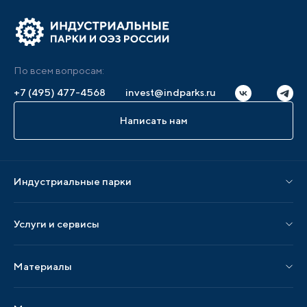
По всем вопросам:
+7 (495) 477-4568
invest@indparks.ru
Написать нам
Индустриальные парки
Парки по статусу
Услуги и сервисы
Парки по регионам
Услуги Ассоциации
Материалы
Услуги по локализации
Издания АИП