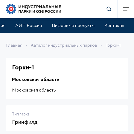
руктура парка
Льготы и поддержка
Расположение
тия
АИП России
Цифровые продукты
Контакты
Главная
•
Каталог индустриальных парков
•
Горки-1
Горки-1
Московская область
Московская область
Тип парка
Гринфилд