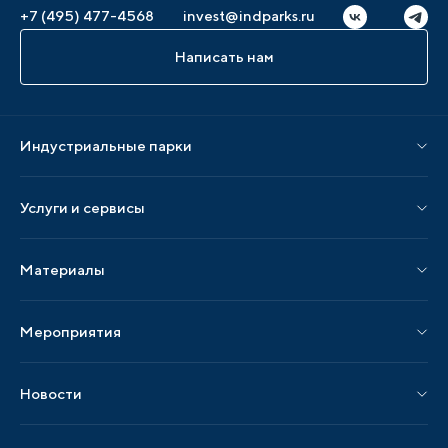
+7 (495) 477-4568
invest@indparks.ru
Написать нам
Индустриальные парки
Парки по статусу
Услуги и сервисы
Парки по регионам
Услуги Ассоциации
Материалы
Услуги по локализации
Издания АИП
Мероприятия
Публикации СМИ и статьи
Мероприятия АИП
Материалы мероприятий
Новости
Мероприятия отрасли
Новости АИП
Нормативные правовые акты