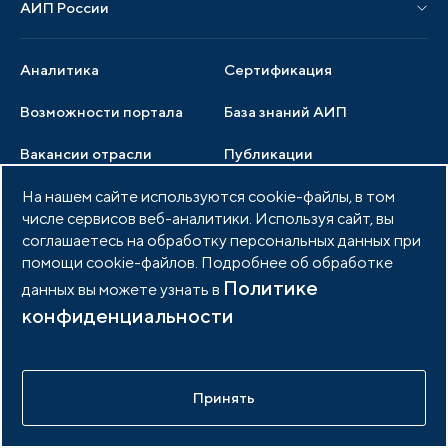
АИП России
Новости отрасли
Образцы документов
Органы управления
Мониторинг
Аналитика
Сертификация
Члены ассоциации
Инвестиционный мониторинг
Возможности портала
База знаний АИП
Услуги ассоциации
Вакансии отрасли
Публикации
Документы АИП
Медиатека
На нашем сайте используются cookie-файлы, в том
Тендеры
Партнеры ассоциации
числе сервисов веб-аналитики. Используя сайт, вы
Членство в АИП
Войти в личный кабинет
Фото и видео
соглашаетесь на обработку персональных данных при
помощи cookie-файлов. Подробнее об обработке
Контакты
Политике
данных вы можете узнать в
конфиденциальности
© 2026 Портал индустриальных парков России
Политика обработки персональных данных
Принять
Разработано в
idem.agency