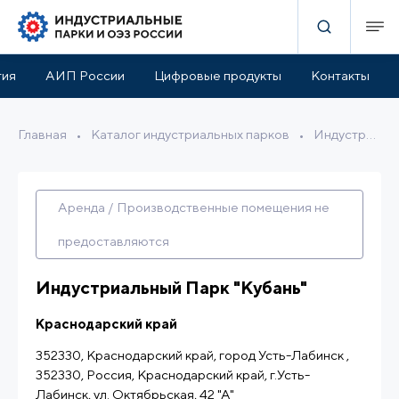
руктура парка
Льготы и поддержка
Расположение
тия
АИП России
Цифровые продукты
Контакты
Главная
•
Каталог индустриальных парков
•
Индустриальный Парк "Кубань"
Аренда / Производственные помещения не
предоставляются
Индустриальный Парк "Кубань"
Краснодарский край
352330, Краснодарский край, город Усть-Лабинск ,
352330, Россия, Краснодарский край, г.Усть-
Лабинск, ул. Октябрьская, 42 "А"