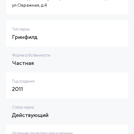
ул.Овражная, д.4
Тип парка
Гринфилд
Форма собственности
Частная
Год создания
2011
Статус парка
Действующий
Название управляющей компании