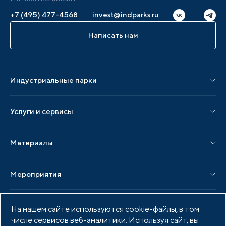
+7 (495) 477-4568
invest@indparks.ru
Написать нам
Индустриальные парки
Парки по статусу
Услуги и сервисы
Парки по регионам
Услуги Ассоциации
Материалы
Услуги по локализации
Издания АИП
Мероприятия
Публикации СМИ и статьи
Мероприятия АИП
Материалы мероприятий
Новости
Мероприятия отрасли
На нашем сайте используются cookie-файлы, в том
Новости АИП
Нормативные правовые акты
числе сервисов веб-аналитики. Используя сайт, вы