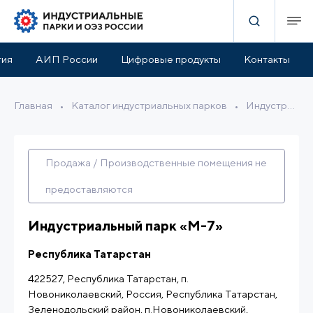
Льготы и поддержка
Расположение
Описание
тия
АИП России
Цифровые продукты
Контакты
Главная
•
Каталог индустриальных парков
•
Индустриальный парк «М-7»
Продажа / Производственные помещения не
предоставляются
Индустриальный парк «М-7»
Республика Татарстан
422527, Республика Татарстан, п.
Новониколаевский, Россия, Республика Татарстан,
Зеленодольский район, п.Новониколаевский,