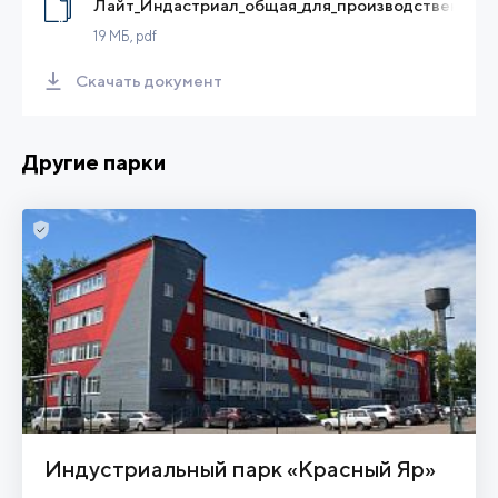
Лайт_Индастриал_общая_для_производственник
19 МБ
, pdf
Скачать документ
Другие парки
Индустриальный парк «Красный Яр»