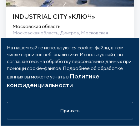
INDUSTRIAL CITY «КЛЮЧ»
Московская область
Московская область, Дмитров, Московская 
область, Дмитровский муниципальный округ, деревня 
Спас-Каменка
На нашем сайте используются cookie-файлы, в том
числе сервисов веб-аналитики. Используя сайт, вы
Гринфилд
21 Га
соглашаетесь на обработку персональных данных при
помощи cookie-файлов. Подробнее об обработке
Связаться
Подробнее
Политике
данных вы можете узнать в
конфиденциальности
Не нашли то что нужно?
Принять
Оставьте заявку и мы свяжемся с вами в ближайшее время