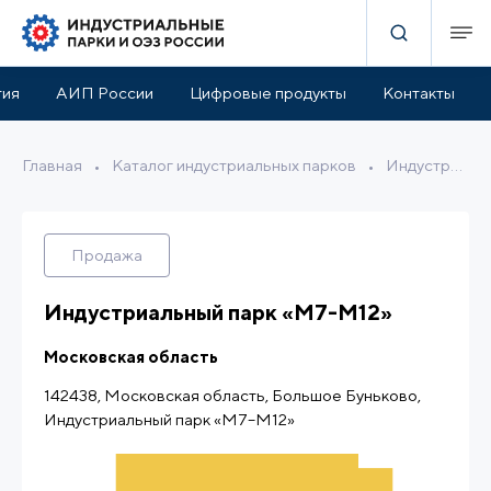
оддержка
Расположение
Описание
Материалы
тия
АИП России
Цифровые продукты
Контакты
Главная
•
Каталог индустриальных парков
•
Индустриальный парк «М7-М12»
Продажа
Индустриальный парк «М7-М12»
Московская область
142438, Московская область, Большое Буньково,
Индустриальный парк «М7–М12»