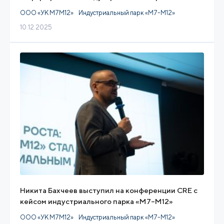
ООО «УК М7М12»
Индустриальный парк «М7-М12»
10.12.2025
Никита Бахчеев выступил на конференции CRE с
кейсом индустриального парка «M7–M12»
ООО «УК М7М12»
Индустриальный парк «М7-М12»