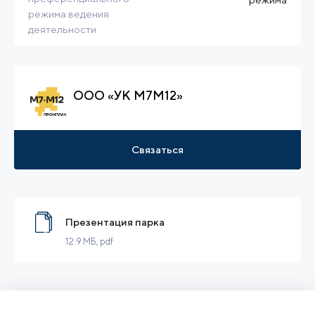
режима ведения
деятельности
ООО «УК М7М12»
Связаться
Презентация парка
12.9 МБ
, pdf