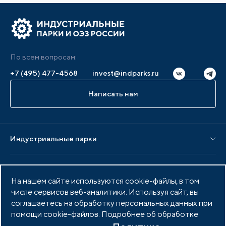
По всем вопросам:
+7 (495) 477-4568
invest@indparks.ru
Написать нам
Индустриальные парки
Парки по статусу
Услуги и сервисы
Парки по регионам
На нашем сайте используются cookie-файлы, в том
Услуги Ассоциации
числе сервисов веб-аналитики. Используя сайт, вы
Материалы
Услуги по локализации
соглашаетесь на обработку персональных данных при
Издания АИП
помощи cookie-файлов. Подробнее об обработке