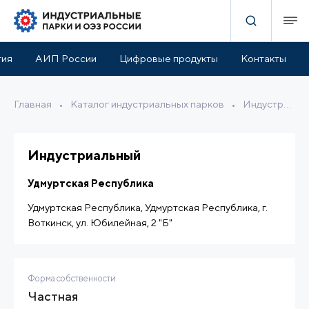
актеристики
Инфраструктура парка
Расположение
тия
АИП России
Цифровые продукты
Контакты
Главная
•
Каталог индустриальных парков
•
Индустриальный
Индустриальный
Удмуртская Республика
Удмуртская Республика, Удмуртская Республика, г.
Воткинск, ул. Юбилейная, 2 "Б"
Форма собственности
Частная