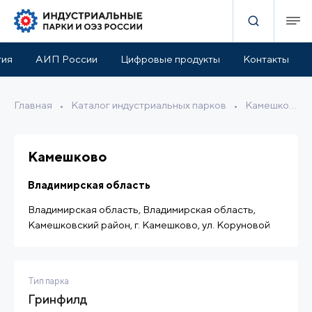
актеристики
Инфраструктура парка
Расположение
тия
АИП России
Цифровые продукты
Контакты
Главная
•
Каталог индустриальных парков
•
Камешково
Камешково
Владимирская область
Владимирская область, Владимирская область,
Камешковский район, г. Камешково, ул. Коруновой
Тип парка
Гринфилд