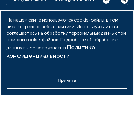
Написать нам
На нашем сайте используются cookie-файлы, в том
числе сервисов веб-аналитики. Используя сайт, вы
соглашаетесь на обработку персональных данных при
Индустриальные парки
помощи cookie-файлов. Подробнее об обработке
Парки по статусу
Политике
данных вы можете узнать в
конфиденциальности
Услуги и сервисы
Парки по регионам
Услуги Ассоциации
Материалы
Услуги по локализации
Принять
Издания АИП
Мероприятия
Публикации СМИ и статьи
Мероприятия АИП
Материалы мероприятий
Новости
Мероприятия отрасли
Новости АИП
Нормативные правовые акты
АИП России
Новости отрасли
Образцы документов