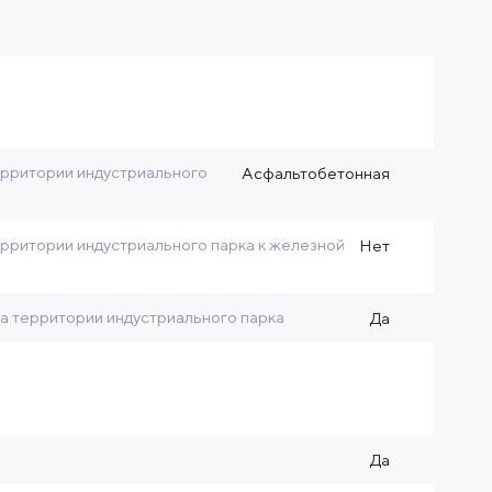
рритории индустриального
Асфальтобетонная
рритории индустриального парка к железной
Нет
на территории индустриального парка
Да
Да