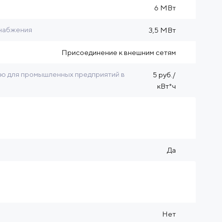
6 МВт
снабжения
3,5 МВт
Присоединение к внешним сетям
ию для промышленных предприятий в
5 руб./
кВт*ч
Да
Нет