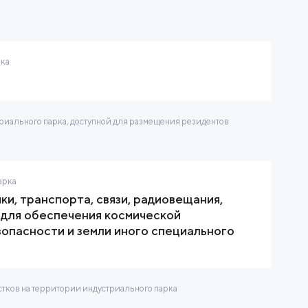
рка
иального парка, доступной для размещения резидентов
арка
и, транспорта, связи, радиовещания,
 для обеспечения космической
зопасности и земли иного специального
тков на территории индустриального парка