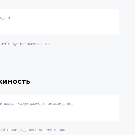
водств
ией индустриального парка
жимость
, доступных для размещения резидентов
тий в производственных помещениях