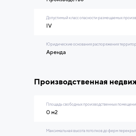
Допустимый класс опасности размещаемых произ
IV
Юридические основания распоряжения территор
Аренда
Производственная недви
Площадь свободных производственных помещений
0 м2
Максимальная высота потолков до ферм перекры