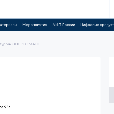
готы и поддержка
Расположение
атериалы
Мероприятия
АИП России
Цифровые продук
Курган ЭНЕРГОМАШ
са 93а