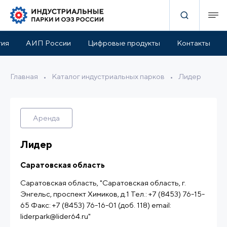
руктура парка
Льготы и поддержка
Расположение
тия
АИП России
Цифровые продукты
Контакты
Главная
•
Каталог индустриальных парков
•
Лидер
Аренда
Лидер
Саратовская область
Саратовская область, "Саратовская область, г.
Энгельс, проспект Химиков, д.1 Тел.: +7 (8453) 76-15-
65 Факс: +7 (8453) 76-16-01 (доб. 118) email:
liderpark@lider64.ru"