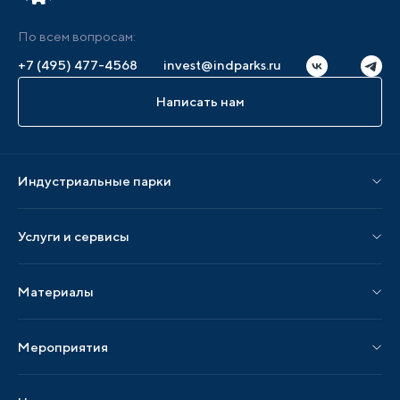
По всем вопросам:
+7 (495) 477-4568
invest@indparks.ru
Написать нам
Индустриальные парки
Парки по статусу
Услуги и сервисы
Парки по регионам
Услуги Ассоциации
Материалы
Услуги по локализации
Издания АИП
Мероприятия
Публикации СМИ и статьи
Мероприятия АИП
Материалы мероприятий