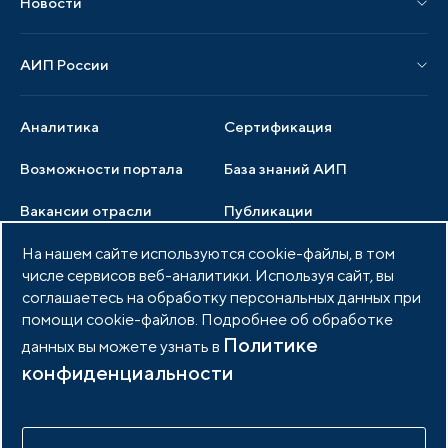
Новости
Мероприятия отрасли
Новости АИП
Нормативные правовые акты
АИП России
Новости отрасли
Образцы документов
Органы управления
Мониторинг
Аналитика
Сертификация
Члены ассоциации
Инвестиционный мониторинг
Возможности портала
База знаний АИП
Услуги ассоциации
Вакансии отрасли
Публикации
Документы АИП
Медиатека
На нашем сайте используются cookie-файлы, в том
Тендеры
Партнеры ассоциации
числе сервисов веб-аналитики. Используя сайт, вы
Членство в АИП
Войти в личный кабинет
Фото и видео
соглашаетесь на обработку персональных данных при
помощи cookie-файлов. Подробнее об обработке
Контакты
Политике
данных вы можете узнать в
конфиденциальности
© 2026 Портал индустриальных парков России
Политика обработки персональных данных