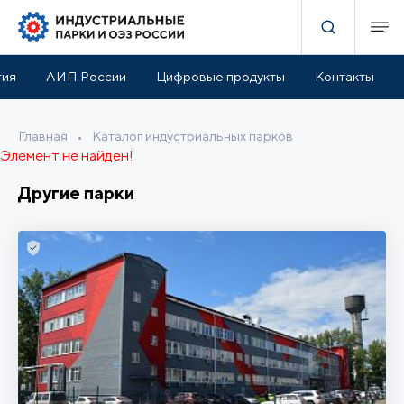
тия
АИП России
Цифровые продукты
Контакты
Главная
•
Каталог индустриальных парков
Элемент не найден!
Другие парки