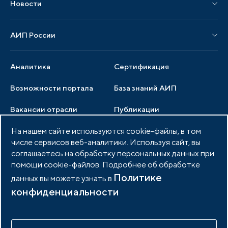
Новости
Мероприятия отрасли
Новости АИП
Нормативные правовые акты
АИП России
Новости отрасли
Образцы документов
Органы управления
Мониторинг
Аналитика
Сертификация
Члены ассоциации
Инвестиционный мониторинг
Возможности портала
База знаний АИП
Услуги ассоциации
Вакансии отрасли
Публикации
Документы АИП
Медиатека
На нашем сайте используются cookie-файлы, в том
Тендеры
Партнеры ассоциации
числе сервисов веб-аналитики. Используя сайт, вы
Членство в АИП
Войти в личный кабинет
Фото и видео
соглашаетесь на обработку персональных данных при
помощи cookie-файлов. Подробнее об обработке
Контакты
Политике
данных вы можете узнать в
конфиденциальности
© 2026 Портал индустриальных парков России
Политика обработки персональных данных