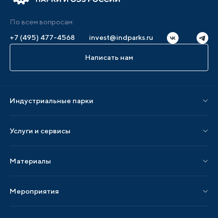
По всем вопросам:
+7 (495) 477-4568
invest@indparks.ru
Написать нам
Индустриальные парки
Парки по статусу
Услуги и сервисы
Парки по регионам
Услуги Ассоциации
Материалы
Услуги по локализации
Издания АИП
Мероприятия
Публикации СМИ и статьи
Мероприятия АИП
Материалы мероприятий