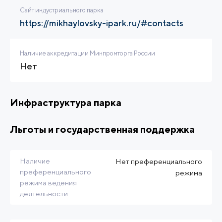
Сайт индустриального парка
https://mikhaylovsky-ipark.ru/#contacts
Наличие аккредитации Минпромторга России
Нет
Инфраструктура парка
Льготы и государственная поддержка
Наличие
Нет преференциального
преференциального
режима
режима ведения
деятельности