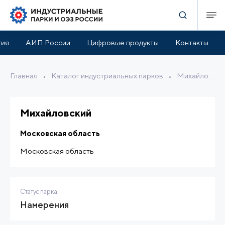
истики
Инфраструктура парка
Льготы и поддержка
тия
АИП России
Цифровые продукты
Контакты
Главная
•
Каталог индустриальных парков
•
Михайловский
Михайловский
Московская область
Московская область
Статус парка
Намерения