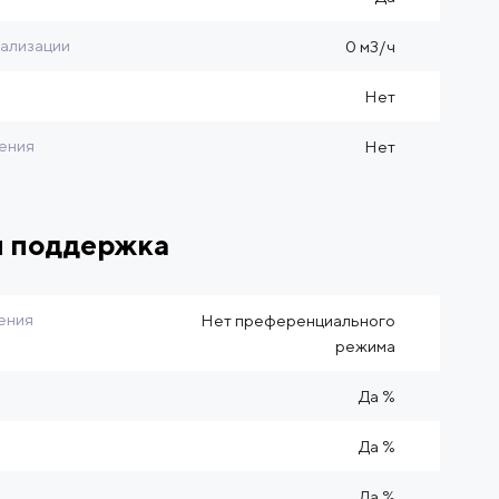
ализации
0 м3/ч
Нет
ения
Нет
я поддержка
ения
Нет преференциального
режима
Да %
Да %
Да %