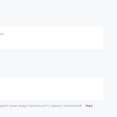
рка
рритории индустриального парка к железной
Нет