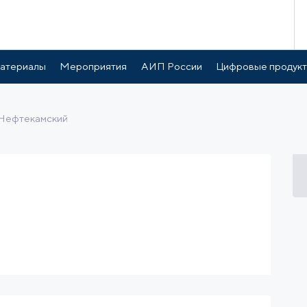
готы и поддержка
Расположение
атериалы
Мероприятия
АИП России
Цифровые продук
Нефтекамский