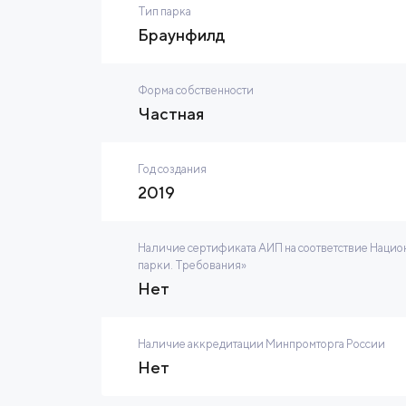
Тип парка
Браунфилд
Форма собственности
Частная
Год создания
2019
Наличие сертификата АИП на соответствие Нацио
парки. Требования»
Нет
Наличие аккредитации Минпромторга России
Нет