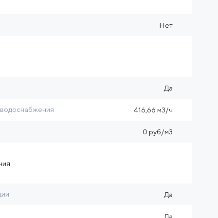
Нет
Да
 водоснабжения
416,66 м3/ч
0 руб/м3
ния
ции
Да
Да