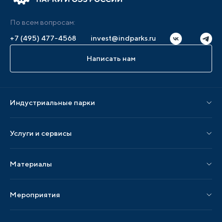
По всем вопросам:
+7 (495) 477-4568
invest@indparks.ru
Написать нам
Индустриальные парки
Парки по статусу
Услуги и сервисы
Парки по регионам
Услуги Ассоциации
Материалы
Услуги по локализации
Издания АИП
Мероприятия
Публикации СМИ и статьи
Мероприятия АИП
Материалы мероприятий