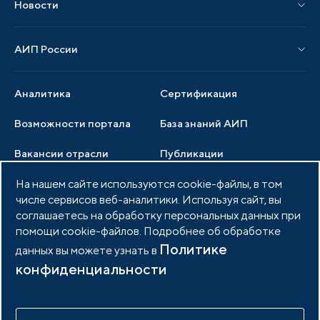
Новости
Мероприятия отрасли
Новости АИП
Нормативные правовые акты
АИП России
Новости отрасли
Образцы документов
Органы управления
Мониторинг
Аналитика
Сертификация
Члены ассоциации
Инвестиционный мониторинг
Возможности портала
База знаний АИП
Услуги ассоциации
Вакансии отрасли
Публикации
Документы АИП
Медиатека
На нашем сайте используются cookie-файлы, в том
Тендеры
Партнеры ассоциации
числе сервисов веб-аналитики. Используя сайт, вы
Членство в АИП
Войти в личный кабинет
Фото и видео
соглашаетесь на обработку персональных данных при
помощи cookie-файлов. Подробнее об обработке
Контакты
Политике
данных вы можете узнать в
конфиденциальности
© 2026 Портал индустриальных парков России
Политика обработки персональных данных