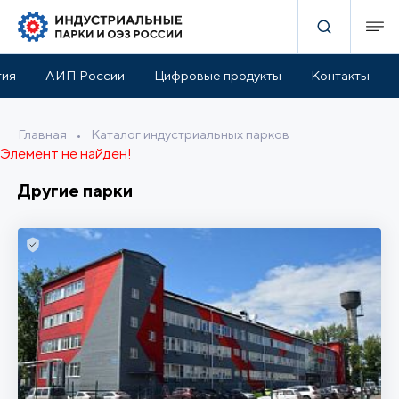
тия
АИП России
Цифровые продукты
Контакты
Главная
•
Каталог индустриальных парков
Элемент не найден!
Другие парки