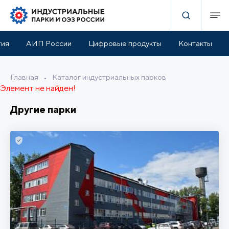
тия
АИП России
Цифровые продукты
Контакты
Главная
•
Каталог индустриальных парков
Элемент не найден!
Другие парки