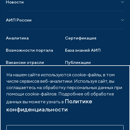
Новости
Мероприятия отрасли
Новости АИП
Нормативные правовые акты
АИП России
Новости отрасли
Образцы документов
Органы управления
Мониторинг
Аналитика
Сертификация
Члены ассоциации
Инвестиционный мониторинг
Возможности портала
База знаний АИП
Услуги ассоциации
Вакансии отрасли
Публикации
Документы АИП
Медиатека
На нашем сайте используются cookie-файлы, в том
Тендеры
Партнеры ассоциации
числе сервисов веб-аналитики. Используя сайт, вы
Членство в АИП
Войти в личный кабинет
Фото и видео
соглашаетесь на обработку персональных данных при
помощи cookie-файлов. Подробнее об обработке
Контакты
Политике
данных вы можете узнать в
конфиденциальности
© 2026 Портал индустриальных парков России
Политика обработки персональных данных