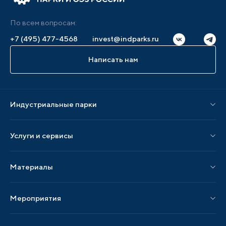
По всем вопросам:
+7 (495) 477-4568
invest@indparks.ru
Написать нам
Индустриальные парки
Парки по статусу
Услуги и сервисы
Парки по регионам
Услуги Ассоциации
Материалы
Услуги по локализации
Издания АИП
Мероприятия
Публикации СМИ и статьи
Мероприятия АИП
Материалы мероприятий