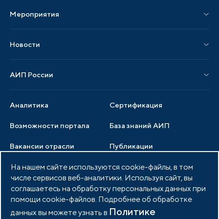
Мероприятия
Публикации СМИ и статьи
Мероприятия АИП
Материалы мероприятий
Новости
Мероприятия отрасли
Новости АИП
Нормативные правовые акты
АИП России
Новости отрасли
Образцы документов
Органы управления
Мониторинг
Аналитика
Сертификация
Члены ассоциации
Инвестиционный мониторинг
Возможности портала
База знаний АИП
Услуги ассоциации
Вакансии отрасли
Публикации
Документы АИП
Медиатека
На нашем сайте используются cookie-файлы, в том
Тендеры
Партнеры ассоциации
числе сервисов веб-аналитики. Используя сайт, вы
Членство в АИП
Войти в личный кабинет
Фото и видео
соглашаетесь на обработку персональных данных при
помощи cookie-файлов. Подробнее об обработке
Контакты
Политике
данных вы можете узнать в