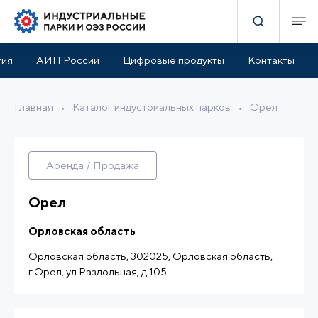
руктура парка
Льготы и поддержка
Расположение
тия
АИП России
Цифровые продукты
Контакты
Главная
•
Каталог индустриальных парков
•
Орел
Аренда / Продажа
Орел
Орловская область
Орловская область, 302025, Орловская область,
г.Орел, ул.Раздольная, д.105