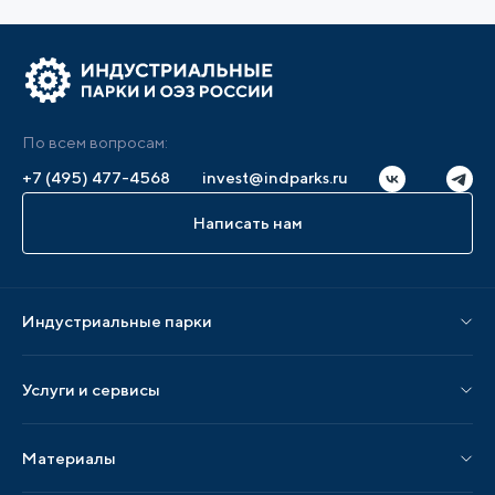
По всем вопросам:
+7 (495) 477-4568
invest@indparks.ru
Написать нам
Индустриальные парки
Парки по статусу
Услуги и сервисы
Парки по регионам
Услуги Ассоциации
Материалы
Услуги по локализации
Издания АИП