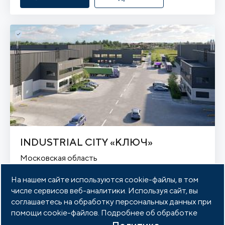
INDUSTRIAL CITY «КЛЮЧ»
Московская область
Московская область, Дмитров, Московская 
область, Дмитровский муниципальный округ, деревня 
На нашем сайте используются cookie-файлы, в том
Спас-Каменка
числе сервисов веб-аналитики. Используя сайт, вы
соглашаетесь на обработку персональных данных при
Гринфилд
21 Га
помощи cookie-файлов. Подробнее об обработке