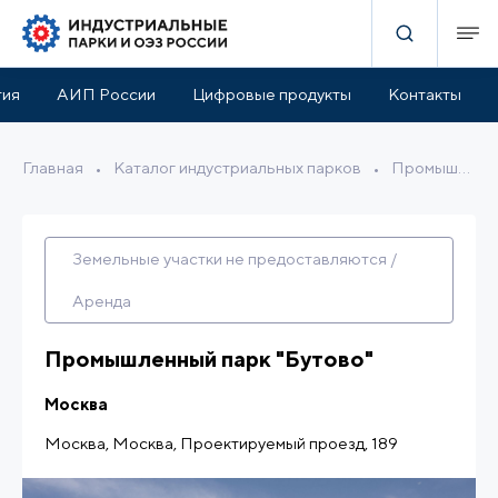
Инфраструктура парка
Расположение
Описание
тия
АИП России
Цифровые продукты
Контакты
Главная
•
Каталог индустриальных парков
•
Промышленный парк "Бутово"
Земельные участки не предоставляются /
Аренда
Промышленный парк "Бутово"
Москва
Москва, Москва, Проектируемый проезд, 189