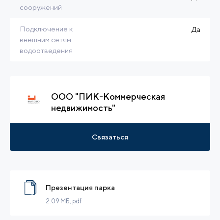
сооружений
Подключение к
Да
внешним сетям
водоотведения
ООО "ПИК-Коммерческая
недвижимость"
Связаться
Презентация парка
2.09 МБ
, pdf