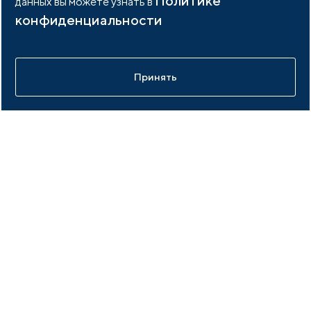
Политике
данных вы можете узнать в
Связаться
Подробнее
конфиденциальности
Принять
Не нашли то что нужно?
Оставьте заявку и мы свяжемся с вами в ближайшее время
Отправить
Нажимая кнопку я соглашаюсь