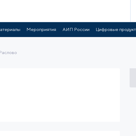
готы и поддержка
Расположение
атериалы
Мероприятия
АИП России
Цифровые продук
Раслово