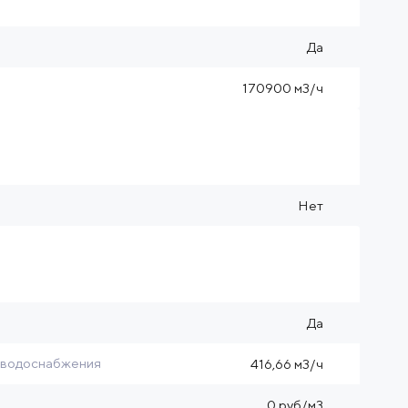
Да
170900 м3/ч
Нет
Да
 водоснабжения
416,66 м3/ч
0 руб/м3