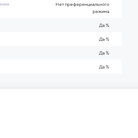
ения
Нет преференциального
режима
Да %
Да %
Да %
Да %