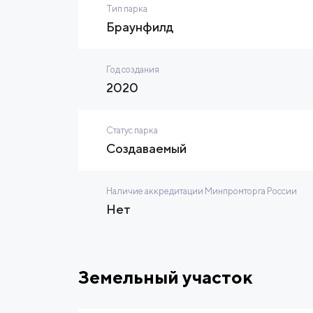
Тип парка
Браунфилд
Год создания
2020
Статус парка
Создаваемый
Наличие аккредитации Минпромторга России
Нет
Земельный участок