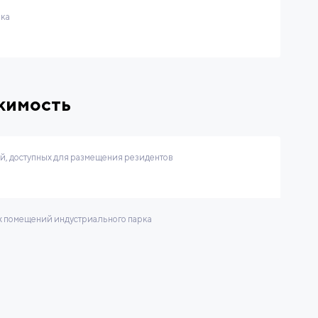
рка
жимость
, доступных для размещения резидентов
 помещений индустриального парка