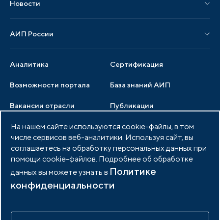
Новости
Мероприятия отрасли
Новости АИП
Нормативные правовые акты
АИП России
Новости отрасли
Образцы документов
Органы управления
Мониторинг
Аналитика
Сертификация
Члены ассоциации
Инвестиционный мониторинг
Возможности портала
База знаний АИП
Услуги ассоциации
Вакансии отрасли
Публикации
Документы АИП
Медиатека
На нашем сайте используются cookie-файлы, в том
Тендеры
Партнеры ассоциации
числе сервисов веб-аналитики. Используя сайт, вы
Членство в АИП
Войти в личный кабинет
Фото и видео
соглашаетесь на обработку персональных данных при
помощи cookie-файлов. Подробнее об обработке
Контакты
Политике
данных вы можете узнать в
конфиденциальности
© 2026 Портал индустриальных парков России
Политика обработки персональных данных