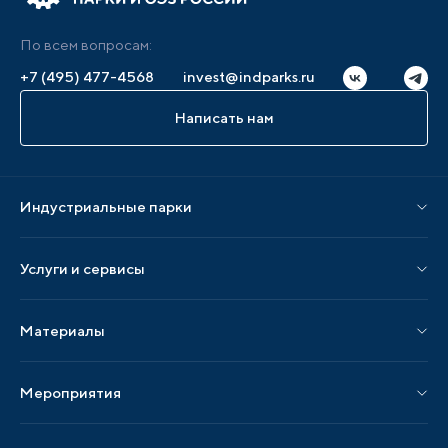
По всем вопросам:
+7 (495) 477-4568
invest@indparks.ru
Написать нам
Индустриальные парки
Парки по статусу
Услуги и сервисы
Парки по регионам
Услуги Ассоциации
Материалы
Услуги по локализации
Издания АИП
Мероприятия
Публикации СМИ и статьи
Мероприятия АИП
Материалы мероприятий