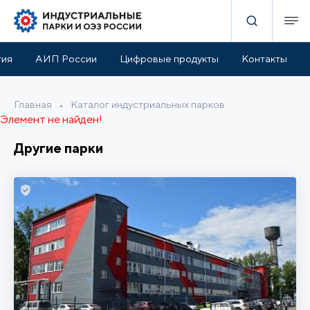
тия
АИП России
Цифровые продукты
Контакты
Главная
•
Каталог индустриальных парков
Элемент не найден!
Другие парки