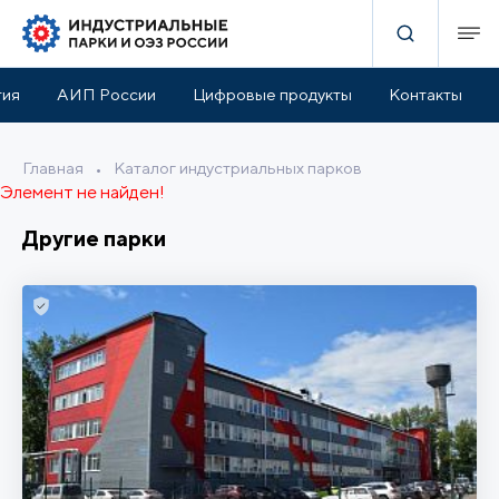
тия
АИП России
Цифровые продукты
Контакты
Главная
•
Каталог индустриальных парков
Элемент не найден!
Другие парки