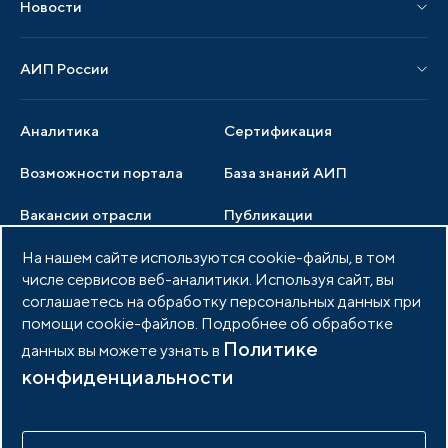
Новости
Мероприятия отрасли
Новости АИП
Нормативные правовые акты
АИП России
Новости отрасли
Образцы документов
Органы управления
Мониторинг
Аналитика
Сертификация
Члены ассоциации
Инвестиционный мониторинг
Возможности портала
База знаний АИП
Услуги ассоциации
Вакансии отрасли
Публикации
Документы АИП
Медиатека
На нашем сайте используются cookie-файлы, в том
Тендеры
Партнеры ассоциации
числе сервисов веб-аналитики. Используя сайт, вы
Членство в АИП
Войти в личный кабинет
Фото и видео
соглашаетесь на обработку персональных данных при
помощи cookie-файлов. Подробнее об обработке
Контакты
Политике
данных вы можете узнать в
конфиденциальности
© 2026 Портал индустриальных парков России
Политика обработки персональных данных