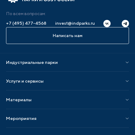
По всем вопросам:
+7 (495) 477-4568
invest@indparks.ru
Написать нам
Индустриальные парки
Парки по статусу
Услуги и сервисы
Парки по регионам
Услуги Ассоциации
Материалы
Услуги по локализации
Издания АИП
Мероприятия
Публикации СМИ и статьи
Мероприятия АИП
Материалы мероприятий