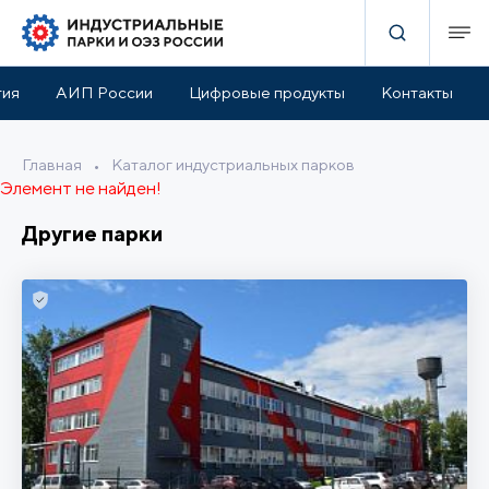
тия
АИП России
Цифровые продукты
Контакты
Главная
•
Каталог индустриальных парков
Элемент не найден!
Другие парки