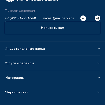
По всем вопросам:
+7 (495) 477-4568
invest@indparks.ru
Написать нам
Индустриальные парки
Парки по статусу
Услуги и сервисы
Парки по регионам
Услуги Ассоциации
Материалы
Услуги по локализации
Издания АИП
Мероприятия
Публикации СМИ и статьи
Мероприятия АИП
Материалы мероприятий