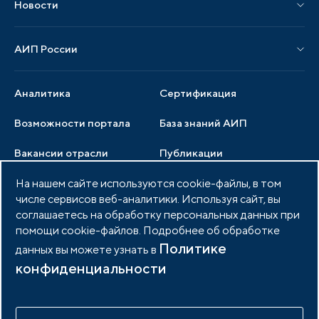
Новости
Мероприятия отрасли
Новости АИП
Нормативные правовые акты
АИП России
Новости отрасли
Образцы документов
Органы управления
Мониторинг
Аналитика
Сертификация
Члены ассоциации
Инвестиционный мониторинг
Возможности портала
База знаний АИП
Услуги ассоциации
Вакансии отрасли
Публикации
Документы АИП
Медиатека
На нашем сайте используются cookie-файлы, в том
Тендеры
Партнеры ассоциации
числе сервисов веб-аналитики. Используя сайт, вы
Членство в АИП
Войти в личный кабинет
Фото и видео
соглашаетесь на обработку персональных данных при
помощи cookie-файлов. Подробнее об обработке
Контакты
Политике
данных вы можете узнать в
конфиденциальности
© 2026 Портал индустриальных парков России
Политика обработки персональных данных