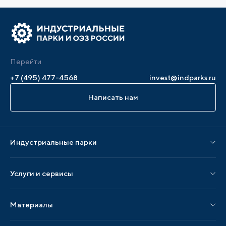
Перейти
+7 (495) 477-4568
invest@indparks.ru
Написать нам
Индустриальные парки
Парки по статусу
Услуги и сервисы
Парки по регионам
Услуги Ассоциации
Материалы
Услуги по локализации
Издания АИП