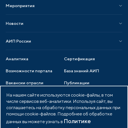
Мероприятия
Публикации СМИ и статьи
Мероприятия АИП
Материалы мероприятий
Новости
Мероприятия отрасли
Новости АИП
Нормативные правовые акты
АИП России
Новости отрасли
Образцы документов
Органы управления
Мониторинг
Аналитика
Сертификация
Члены ассоциации
Инвестиционный мониторинг
Возможности портала
База знаний АИП
Услуги ассоциации
Вакансии отрасли
Публикации
Документы АИП
Медиатека
На нашем сайте используются cookie-файлы, в том
Тендеры
Партнеры ассоциации
числе сервисов веб-аналитики. Используя сайт, вы
Членство в АИП
Войти в личный кабинет
Фото и видео
соглашаетесь на обработку персональных данных при
помощи cookie-файлов. Подробнее об обработке
Контакты
Политике
данных вы можете узнать в