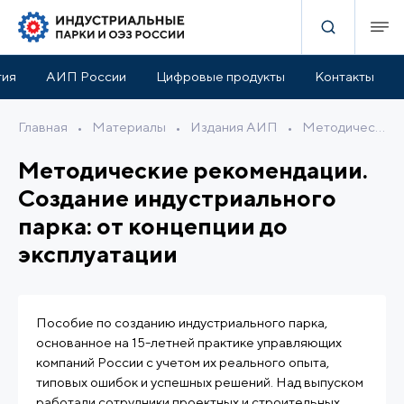
тия
АИП России
Цифровые продукты
Контакты
Главная
•
Материалы
•
Издания АИП
•
Методические рекомендации. Создание индустриального парка: от концепции до эксплуатации
Методические рекомендации.
Создание индустриального
парка: от концепции до
эксплуатации
Пособие по созданию индустриального парка,
основанное на 15-летней практике управляющих
компаний России с учетом их реального опыта,
типовых ошибок и успешных решений. Над выпуском
работали сотрудники проектных и строительных