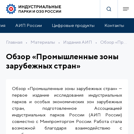
тия
АИП России
Цифровые продукты
Контакты
Главная
•
Материалы
•
Издания АИП
•
Обзор «Промышленные зоны зарубежных стран»
Обзор «Промышленные зоны
зарубежных стран»
Обзор «Промышленные зоны зарубежных стран» —
первое издание исследования индустриальных
парков и особых экономических зон зарубежных
стран, подготовленное Ассоциацией
индустриальных парков России (АИП России)
совместно с Минпромторгом России. Работа стала
возможной благодаря взаимодействию с