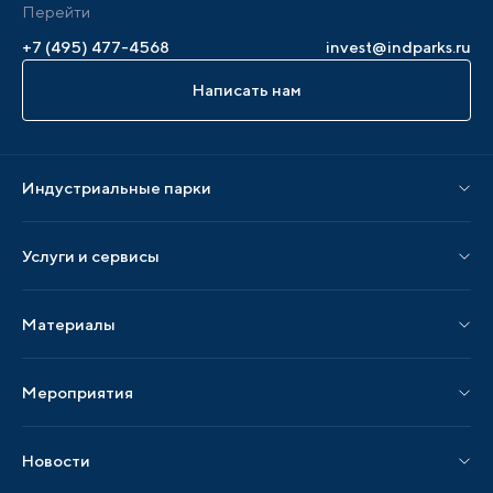
Перейти
+7 (495) 477-4568
invest@indparks.ru
Написать нам
Индустриальные парки
Парки по статусу
Услуги и сервисы
Парки по регионам
Услуги Ассоциации
Материалы
Услуги по локализации
Издания АИП
Мероприятия
Публикации СМИ и статьи
Мероприятия АИП
Материалы мероприятий
Новости
Мероприятия отрасли
Новости АИП
Нормативные правовые акты