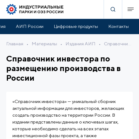
тия
АИП России
Цифровые продукты
Контакты
Главная
•
Материалы
•
Издания АИП
•
Справочник инвестора по размещению производства в России
Справочник инвестора по
размещению производства в
России
«Справочник инвестора» — уникальный сборник
актуальной информации для инвесторов, желающих
создать производство на территории России. В
издании представлены данные о ключевых шагах,
которые необходимо сделать на всех этапах
инвестиционной фазы проекта, а также