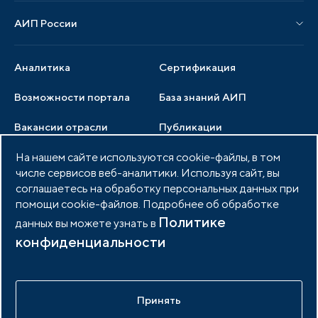
АИП России
Новости отрасли
Образцы документов
Органы управления
Мониторинг
Аналитика
Сертификация
Члены ассоциации
Инвестиционный мониторинг
Возможности портала
База знаний АИП
Услуги ассоциации
Вакансии отрасли
Публикации
Документы АИП
На нашем сайте используются cookie-файлы, в том
Медиатека
Тендеры
Партнеры ассоциации
числе сервисов веб-аналитики. Используя сайт, вы
Членство в АИП
Войти в личный кабинет
соглашаетесь на обработку персональных данных при
Фото и видео
помощи cookie-файлов. Подробнее об обработке
Контакты
Политике
данных вы можете узнать в
конфиденциальности
© 2026 Портал индустриальных парков России
Политика обработки персональных данных
Принять
Разработано в
idem.agency