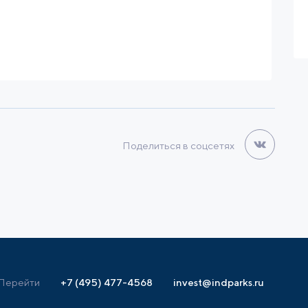
 МВт
170 900 м3/ч
it
Поделиться в соцсетях
Перейти
+7 (495) 477-4568
invest@indparks.ru