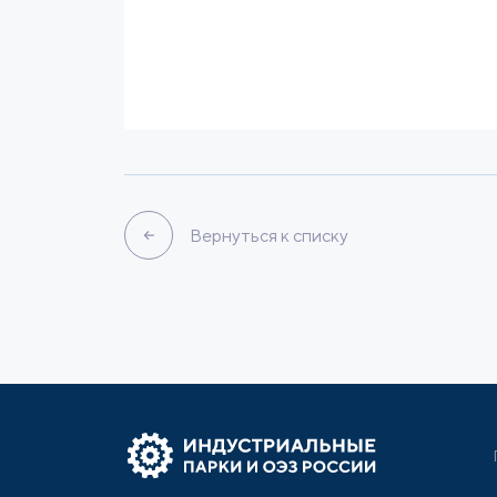
Гринфилд
122 Га
240
Налоговые льготы
Built-to-Su
Связаться
Подробнее
Вернуться к списку