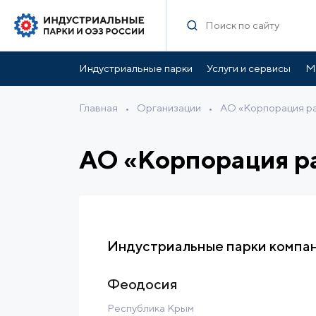
Индустриальные парки
Услуги и сервисы
М
Главная
•
Организации
•
АО «Корпорация ра
АО «Корпорация р
Индустриальные парки компа
Феодосия
Республика Крым