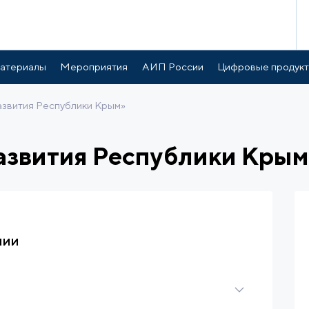
атериалы
Мероприятия
АИП России
Цифровые продук
звития Республики Крым»
азвития Республики Крым
нии