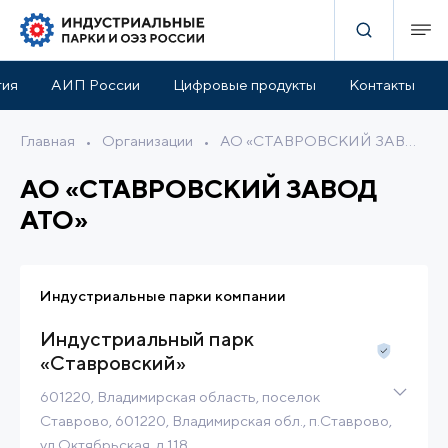
тия
АИП России
Цифровые продукты
Контакты
Главная
•
Организации
•
АО «СТАВРОВСКИЙ ЗАВОД АТО»
АО «СТАВРОВСКИЙ ЗАВОД
АТО»
Индустриальные парки компании
Индустриальный парк
«Ставровский»
601220, Владимирская область, поселок
Ставрово, 601220, Владимирская обл., п.Ставрово,
ул.Октябрьская, д.118