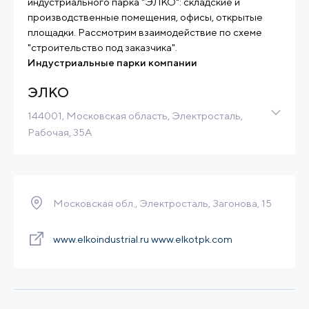
индустриального парка "ЭЛКО": складские и
производственные помещения, офисы, открытые
площадки. Рассмотрим взаимодействие по схеме
"строительство под заказчика".
Индустриальные парки компании
ЭЛКО
144001, Московская область, Электросталь,
Рабочая, 35А
Браунфилд
16 Га
Built-to-Suit
Связаться
Подробнее
Московская обл., Электросталь, Загонова, 15
www.elkoindustrial.ru www.elkotpk.com