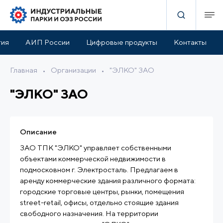
тия
АИП России
Цифровые продукты
Контакты
Главная
•
Организации
•
"ЭЛКО" ЗАО
"ЭЛКО" ЗАО
Описание
ЗАО ТПК "ЭЛКО" управляет собственными
объектами коммерческой недвижимости в
подмосковном г. Электросталь. Предлагаем в
аренду коммерческие здания различного формата:
городские торговые центры, рынки, помещения
street-retail, офисы, отдельно стоящие здания
свободного назначения. На территории