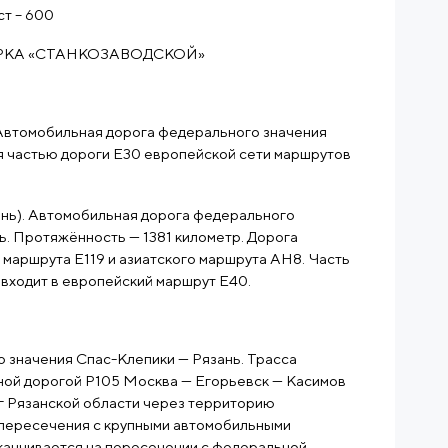
т – 600
РКА «СТАНКОЗАВОДСКОЙ»
 Автомобильная дорога федерального значения
я частью дороги E30 европейской сети маршрутов
ань). Автомобильная дорога федерального
ь. Протяжённость — 1381 километр. Дорога
 маршрута E119 и азиатского маршрута AH8. Часть
 входит в европейский маршрут E40.
о значения Спас-Клепики — Рязань. Трасса
ной дорогой Р105 Москва — Егорьевск — Касимов
 юг Рязанской области через территорию
 пересечения с крупными автомобильными
аканчивается на пересечении с федеральной