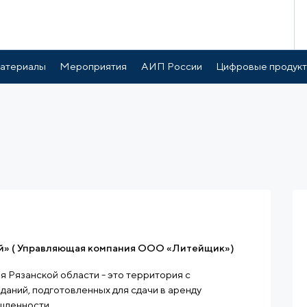
атериалы
Мероприятия
АИП России
Цифровые продук
й» ( Управляющая компания ООО «Литейщик»)
я Рязанской области - это территория с
даний, подготовленных для сдачи в аренду
шленности.