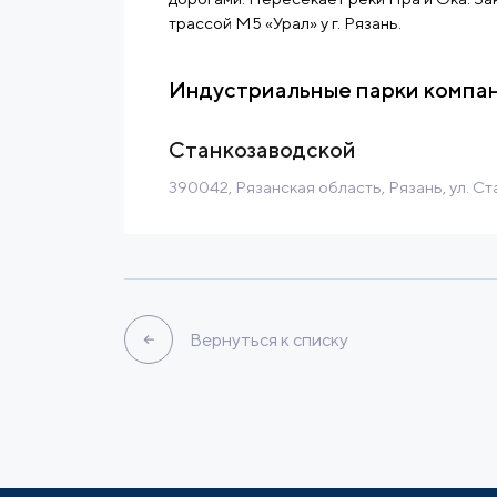
трассой М5 «Урал» у г. Рязань.
Индустриальные парки компа
Станкозаводской
390042, Рязанская область, Рязань, ул. Ст
Браунфилд
50 Га
26 
Налоговые льготы
Built-to-Su
Связаться
Подробнее
Вернуться к списку