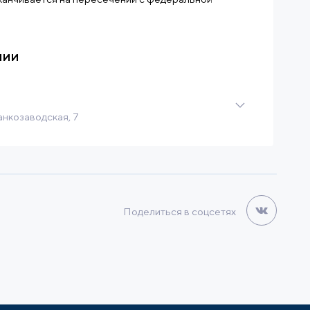
нии
анкозаводская, 7
МВт
3 000 м3/ч
it
Поделиться в соцсетях