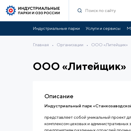
Индустриальные парки
Услуги и сервисы
М
Главная
•
Организации
•
ООО «Литейщик»
ООО «Литейщик»
Описание
Индустриальный парк «Станкозаводско
представляет собой уникальный проект дл
комплексом цеховых и административных з
предприятиям различных отраслей промы