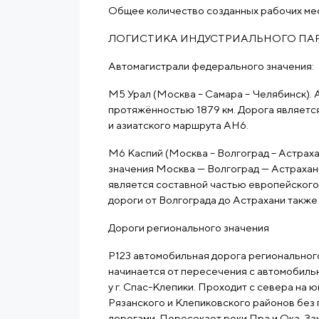
Общее количество созданных рабочих мес
ЛОГИСТИКА ИНДУСТРИАЛЬНОГО ПА
Автомагистрали федерального значения:
М5 Урал (Москва – Самара – Челябинск).
протяжённостью 1879 км. Дорога являетс
и азиатского маршрута АН6.
М6 Каспий (Москва – Волгоград – Астрах
значения Москва — Волгоград — Астрахан
является составной частью европейского
дороги от Волгограда до Астрахани также
Дороги регионального значения
Р123 автомобильная дорога региональног
начинается от пересечения с автомобиль
у г. Спас-Клепики. Проходит с севера на
Рязанского и Клепиковского районов без
дорогами. Пересекает реки Пра и Ока. З