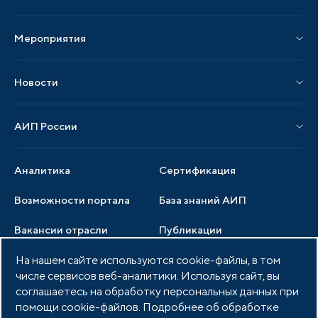
Издания АИП
Мероприятия
Публикации СМИ и статьи
Мероприятия АИП
Материалы мероприятий
Новости
Мероприятия отрасли
Новости АИП
Нормативные правовые акты
АИП России
Новости отрасли
Образцы документов
Органы управления
Мониторинг
Аналитика
Сертификация
Члены ассоциации
Инвестиционный мониторинг
Возможности портала
База знаний АИП
Услуги ассоциации
Вакансии отрасли
Публикации
Документы АИП
Медиатека
На нашем сайте используются cookie-файлы, в том
Тендеры
Партнеры ассоциации
числе сервисов веб-аналитики. Используя сайт, вы
Членство в АИП
Войти в личный кабинет
Фото и видео
соглашаетесь на обработку персональных данных при
помощи cookie-файлов. Подробнее об обработке