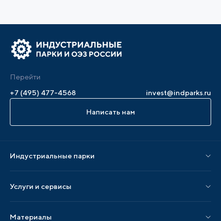
Перейти
+7 (495) 477-4568
invest@indparks.ru
Написать нам
Индустриальные парки
Парки по статусу
Услуги и сервисы
Парки по регионам
Услуги Ассоциации
Материалы
Услуги по локализации