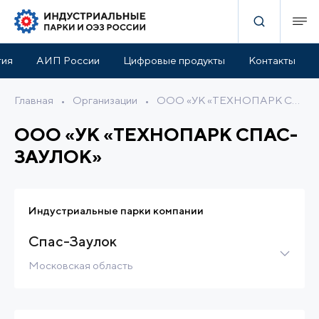
тия
АИП России
Цифровые продукты
Контакты
Главная
•
Организации
•
ООО «УК «ТЕХНОПАРК СПАС-ЗАУЛОК»
ООО «УК «ТЕХНОПАРК СПАС-
ЗАУЛОК»
Индустриальные парки компании
Спас-Заулок
Московская область
Браунфилд
51 Га
240 МВт
170 900 м3/ч
Налоговые льготы