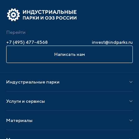
Перейти
+7 (495) 477-4568
invest@indparks.ru
Написать нам
Индустриальные парки
Парки по статусу
Услуги и сервисы
Парки по регионам
Услуги Ассоциации
Материалы
Услуги по локализации
Издания АИП