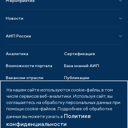
Мероприятия
Публикации СМИ и статьи
Мероприятия АИП
Материалы мероприятий
Новости
Мероприятия отрасли
Новости АИП
Нормативные правовые акты
АИП России
Новости отрасли
Образцы документов
Органы управления
Мониторинг
Аналитика
Сертификация
Члены ассоциации
Инвестиционный мониторинг
Возможности портала
База знаний АИП
Услуги ассоциации
Вакансии отрасли
Публикации
Документы АИП
Медиатека
На нашем сайте используются cookie-файлы, в том
Тендеры
Партнеры ассоциации
числе сервисов веб-аналитики. Используя сайт, вы
Членство в АИП
Войти в личный кабинет
Фото и видео
соглашаетесь на обработку персональных данных при
помощи cookie-файлов. Подробнее об обработке
Контакты
Политике
данных вы можете узнать в
конфиденциальности