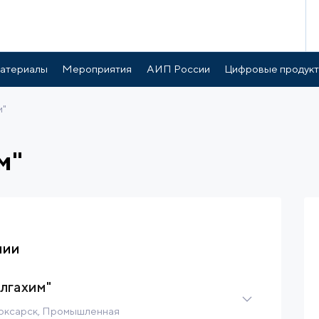
атериалы
Мероприятия
АИП России
Цифровые продук
м"
м"
нии
лгахим"
боксарск, Промышленная