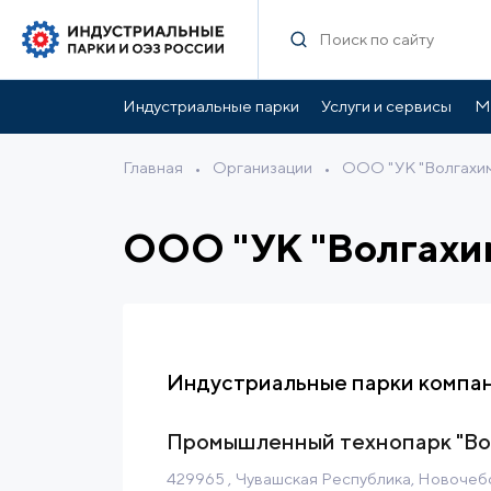
Индустриальные парки
Услуги и сервисы
М
Главная
•
Организации
•
ООО "УК "Волгахи
ООО "УК "Волгахи
Индустриальные парки компа
Промышленный технопарк "Во
429965 , Чувашская Республика, Новоче