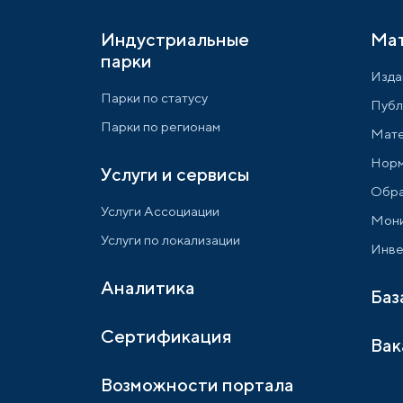
Индустриальные
Ма
парки
Изда
Парки по статусу
Публ
Парки по регионам
Мате
Норм
Услуги и сервисы
Обра
Услуги Ассоциации
Мони
Услуги по локализации
Инве
Аналитика
Баз
Сертификация
Вак
Возможности портала