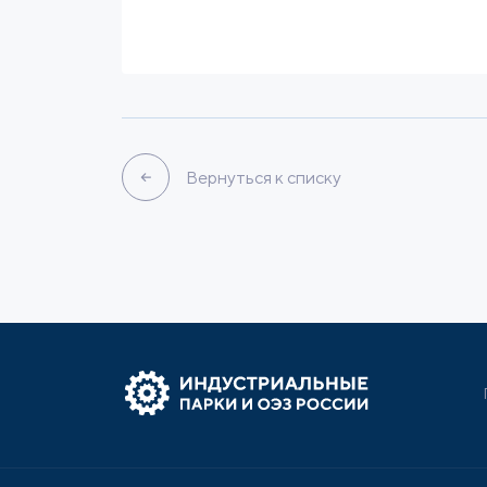
Браунфилд
16 Га
2 М
Связаться
Подробнее
Вернуться к списку