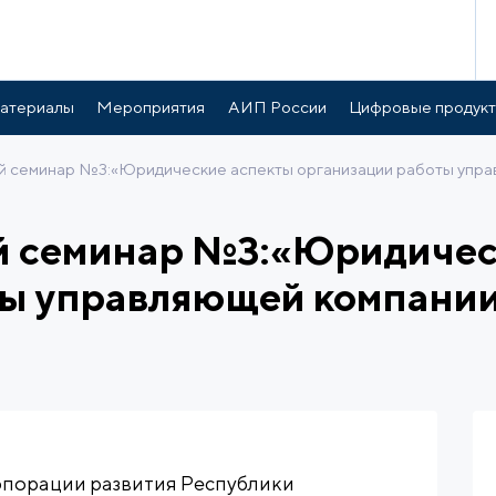
атериалы
Мероприятия
АИП России
Цифровые продук
 семинар №3:«Юридические аспекты организации работы упра
 семинар №3:«Юридичес
ты управляющей компании
рпорации развития Республики