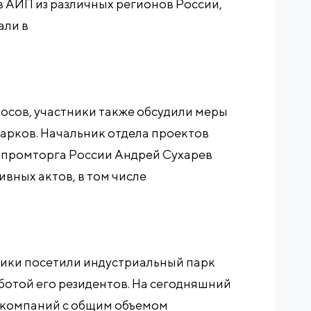
в АИП из различных регионов России,
али в
сов, участники также обсудили меры
арков. Начальник отдела проектов
нпромторга России Андрей Сухарев
вных актов, в том числе
ники посетили индустриальный парк
ботой его резидентов. На сегодняшний
7 компаний с общим объемом