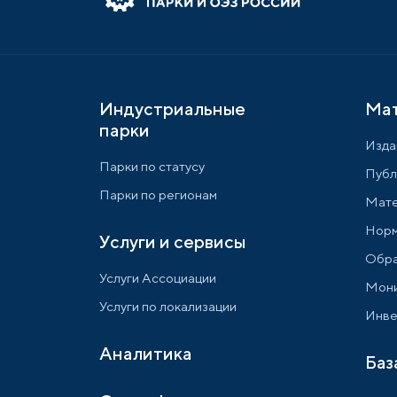
Индустриальные
Ма
парки
Изда
Парки по статусу
Публ
Парки по регионам
Мате
Норм
Услуги и сервисы
Обра
Услуги Ассоциации
Мони
Услуги по локализации
Инве
Аналитика
Баз