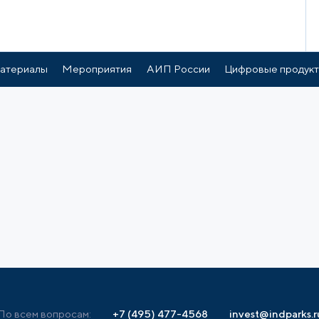
атериалы
Мероприятия
АИП России
Цифровые продук
По всем вопросам:
+7 (495) 477-4568
invest@indparks.r