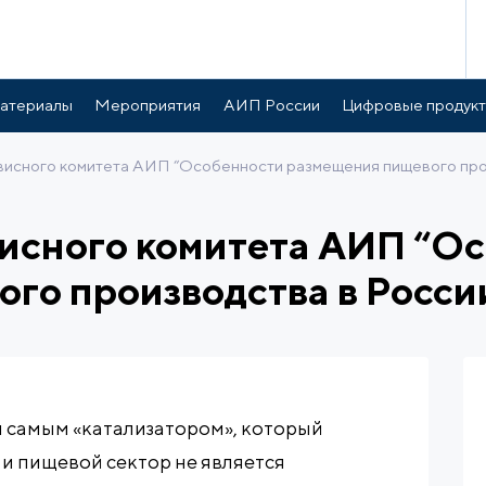
атериалы
Мероприятия
АИП России
Цифровые продук
висного комитета АИП “Особенности размещения пищевого про
висного комитета АИП “О
го производства в Росси
м самым «катализатором», который
 и пищевой сектор не является