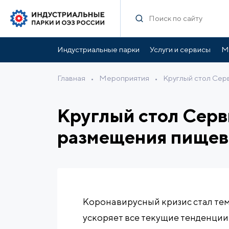
Индустриальные парки
Услуги и сервисы
М
Главная
•
Мероприятия
•
Круглый стол Сер
Круглый стол Сер
размещения пищево
Коронавирусный кризис стал те
ускоряет все текущие тенденции