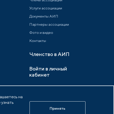
Услуги ассоциации
Документы АИП
Партнеры ассоциации
Фото и видео
Контакты
Членство в АИП
Войти в личный
кабинет
лашаетесь на
 узнать
х
Разработано в
idem.agency
Принять