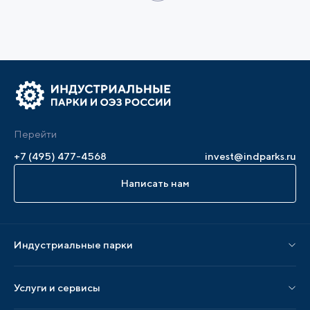
Перейти
+7 (495) 477-4568
invest@indparks.ru
Написать нам
Индустриальные парки
Парки по статусу
Услуги и сервисы
Парки по регионам
Услуги Ассоциации