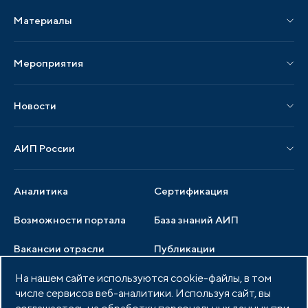
Материалы
Услуги по локализации
Издания АИП
Мероприятия
Публикации СМИ и статьи
Мероприятия АИП
Материалы мероприятий
Новости
Мероприятия отрасли
Новости АИП
Нормативные правовые акты
АИП России
Новости отрасли
Образцы документов
Органы управления
Мониторинг
Аналитика
Сертификация
Члены ассоциации
Инвестиционный мониторинг
Возможности портала
База знаний АИП
Услуги ассоциации
Вакансии отрасли
Публикации
Документы АИП
Медиатека
На нашем сайте используются cookie-файлы, в том
Тендеры
Партнеры ассоциации
числе сервисов веб-аналитики. Используя сайт, вы
Членство в АИП
Войти в личный кабинет
Фото и видео