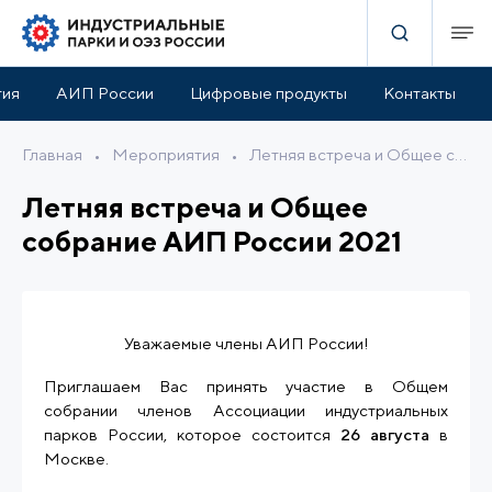
тия
АИП России
Цифровые продукты
Контакты
Главная
•
Мероприятия
•
Летняя встреча и Общее собрание АИП России 2021
Летняя встреча и Общее
собрание АИП России 2021
Уважаемые члены АИП России!
Приглашаем Вас принять участие в Общем
собрании членов Ассоциации индустриальных
парков России, которое состоится
26 августа
в
Москве.