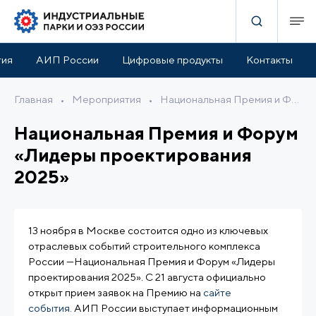
тия
АИП России
Цифровые продукты
Контакты
Главная
•
Мероприятия
•
Национальная Премия и Форум «Лидеры проектирования 2025»
Национальная Премия и Форум
«Лидеры проектирования
2025»
13 ноября в Москве состоится одно из ключевых
отраслевых событий строительного комплекса
России —Национальная Премия и Форум «Лидеры
проектирования 2025». С 21 августа официально
открыт прием заявок на Премию на
сайте
события.
АИП России выступает информационным