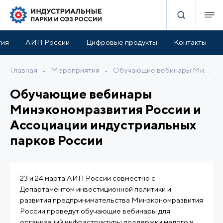
тия
АИП России
Цифровые продукты
Контакты
Главная
•
Мероприятия
•
Обучающие вебинары Минэкономразвития России и Ассоциации индустриальных парков России
Обучающие вебинары
Минэкономразвития России и
Ассоциации индустриальных
парков России
23 и 24 марта АИП России совместно с
Департаментом инвестиционной политики и
развития предпринимательства Минэкономразвития
России проведут обучающие вебинары для
организаций инфраструктуры поддержки малого и