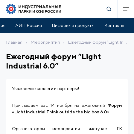
тия
АИП России
Цифровые продукты
Контакты
Главная
•
Мероприятия
•
Ежегодный форум “Light Industrial 6.0”
Ежегодный форум “Light
Industrial 6.0”
Уважаемые коллеги и партнеры!
Приглашаем вас 14 ноября на ежегодный
Форум
«Light industrial Think outside the big box 6.0»
.
Организатором мероприятия выступает ГК