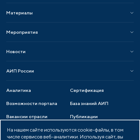
Услуги Ассоциации
Материалы
Услуги по локализации
Издания АИП
Мероприятия
Публикации СМИ и статьи
Мероприятия АИП
Материалы мероприятий
Новости
Мероприятия отрасли
Новости АИП
Нормативные правовые акты
АИП России
Новости отрасли
Образцы документов
Органы управления
Мониторинг
Аналитика
Сертификация
Члены ассоциации
Инвестиционный мониторинг
Возможности портала
База знаний АИП
Услуги ассоциации
Вакансии отрасли
Публикации
Документы АИП
Медиатека
На нашем сайте используются cookie-файлы, в том
Тендеры
Партнеры ассоциации
числе сервисов веб-аналитики. Используя сайт, вы