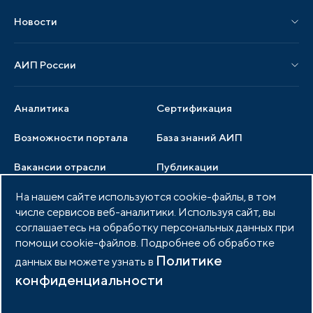
Материалы мероприятий
Новости
Мероприятия отрасли
Новости АИП
Нормативные правовые акты
АИП России
Новости отрасли
Образцы документов
Органы управления
Мониторинг
Аналитика
Сертификация
Члены ассоциации
Инвестиционный мониторинг
Возможности портала
База знаний АИП
Услуги ассоциации
Вакансии отрасли
Публикации
Документы АИП
Медиатека
На нашем сайте используются cookie-файлы, в том
Тендеры
Партнеры ассоциации
числе сервисов веб-аналитики. Используя сайт, вы
Членство в АИП
Войти в личный кабинет
Фото и видео
соглашаетесь на обработку персональных данных при
помощи cookie-файлов. Подробнее об обработке
Контакты
Политике
данных вы можете узнать в
конфиденциальности
© 2026 Портал индустриальных парков России