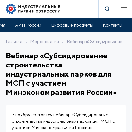
тия
АИП России
Цифровые продукты
Контакты
Главная
•
Мероприятия
•
Вебинар «Субсидирование строительства индустриальных парков для МСП с участием Минэкономразвития России»
Вебинар «Субсидирование
строительства
индустриальных парков для
МСП с участием
Минэкономразвития России»
7 ноября состоится вебинар «Субсидирование
строительства индустриальных парков для МСП с
участием Минэкономразвития России».