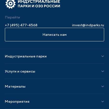
Перейти
+7 (495) 477-4568
invest@indparks.ru
Написать нам
Индустриальные парки
Парки по статусу
Услуги и сервисы
Парки по регионам
Услуги Ассоциации
Материалы
Услуги по локализации
Издания АИП
Мероприятия
Публикации СМИ и статьи
Мероприятия АИП