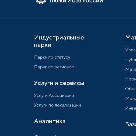
Индустриальные
Ма
парки
Изда
Парки по статусу
Публ
Парки по регионам
Мате
Норм
Услуги и сервисы
Обра
Услуги Ассоциации
Мони
Услуги по локализации
Инве
Аналитика
Баз