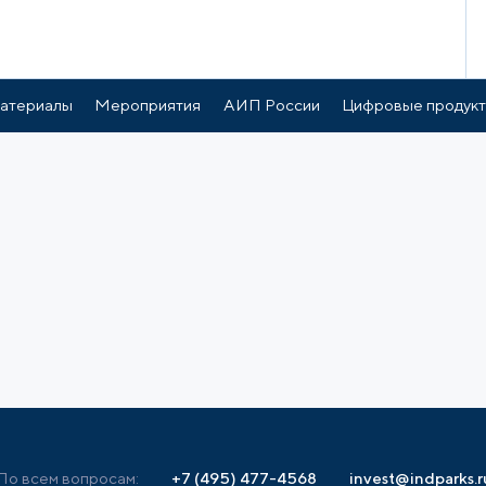
атериалы
Мероприятия
АИП России
Цифровые продук
По всем вопросам:
+7 (495) 477-4568
invest@indparks.r