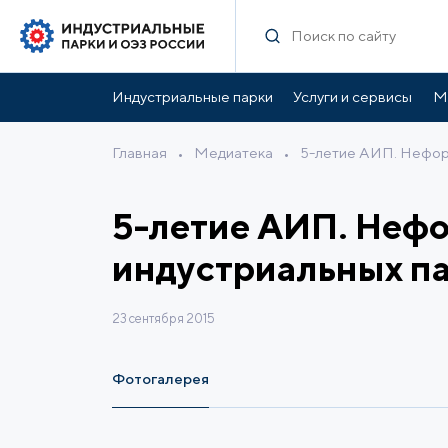
Индустриальные парки
Услуги и сервисы
М
Главная
•
Медиатека
•
5-летие АИП. Нефор
5-летие АИП. Нефо
индустриальных п
23 сентября 2015
Фотогалерея