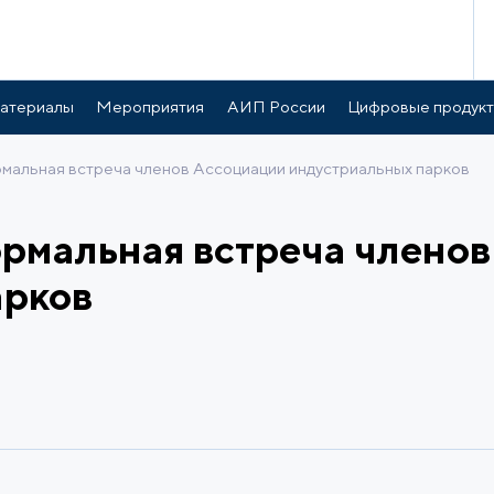
атериалы
Мероприятия
АИП России
Цифровые продук
мальная встреча членов Ассоциации индустриальных парков
рмальная встреча члено
арков