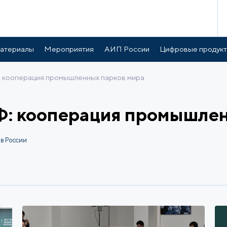
атериалы
Мероприятия
АИП России
Цифровые продук
 кооперация промышленных парков мира
Ф: кооперация промышлен
в России