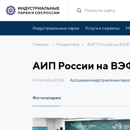
Индустриальные парки
Услуги и сервисы
М
Главная
•
Медиатека
•
АИП России на ВЭФ:
АИП России на ВЭ
04 сентября 2024
Ассоциация индустриальных парко
Фотогалерея