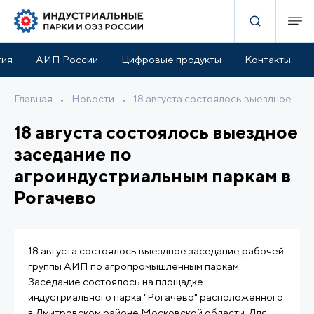
тия
АИП России
Цифровые продукты
Контакты
Главная
•
Новости
•
18 августа состоялось выездное заседание по агроиндустриальным паркам в Рогачево
18 августа состоялось выездное
заседание по
агроиндустриальным паркам в
Рогачево
18 августа состоялось выездное заседание рабочей
группы АИП по агропромышленным паркам.
Заседание состоялось на площадке
индустриального парка "Рогачево" расположенного
в Дмитровском районе Московской области. Для