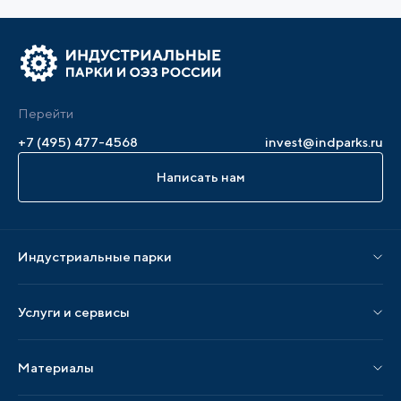
Перейти
+7 (495) 477-4568
invest@indparks.ru
Написать нам
Индустриальные парки
Парки по статусу
Услуги и сервисы
Парки по регионам
Услуги Ассоциации
Материалы
Услуги по локализации
Издания АИП