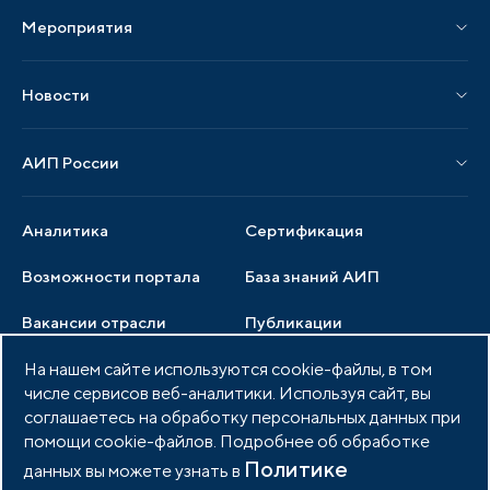
Мероприятия
Публикации СМИ и статьи
Мероприятия АИП
Материалы мероприятий
Новости
Мероприятия отрасли
Новости АИП
Нормативные правовые акты
АИП России
Новости отрасли
Образцы документов
Органы управления
Мониторинг
Аналитика
Сертификация
Члены ассоциации
Инвестиционный мониторинг
Возможности портала
База знаний АИП
Услуги ассоциации
Вакансии отрасли
Публикации
Документы АИП
Медиатека
На нашем сайте используются cookie-файлы, в том
Тендеры
Партнеры ассоциации
числе сервисов веб-аналитики. Используя сайт, вы
Членство в АИП
Войти в личный кабинет
Фото и видео
соглашаетесь на обработку персональных данных при
помощи cookie-файлов. Подробнее об обработке
Контакты
Политике
данных вы можете узнать в